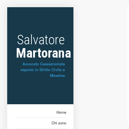
Salvatore
Martorana
Avvocato Cassazionista
esperto in Diritto Civile a
Messina
Home
Chi sono