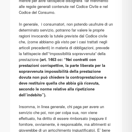
mentre per altre fattispecie bisognerà far riferimento
alle regole generali contenute nel Codice Civile e nel
Codice del Consumo.
In generale, i consumatori, non potendo usufruire di un
determinato servizio, potranno far valere le proprie
ragioni invocando la tutele previste dal Codice civile
che, (come abbiamo già visto per i casi trattati negli
articoli precedenti) in materia di obbligazioni, prevede
la fattispecie dell’“impossibilità sopravvenuta” della
prestazione
(art. 1463 cc: “Nei contratti con
prestazioni corrispettive, la parte liberata per la
sopravvenuta impossibilità della prestazione
dovuta non può chiedere la controprestazione e
deve restituire quella che abbia già ricevuta,
secondo le norme relative alla ripetizione
dell’indebito”).
Insomma, in linea generale, chi paga per avere un
servizio che poi, non per colpa sua, non viene
effettuato, ha diritto di essere rimborsato (neppure il
fornitore, ovviamente, è responsabile, ma altrimenti si
gioverebbe di un arricchimento ingiustificato). E’ bene