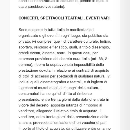
condizioni contrattuali lo escludono, perché in questo
caso sarebbero vessatorie).
CONCERTI, SPETTACOLI TEATRALI, EVENTI VARI
Sono sospese in tutta Italia le manifestazioni
organizzate e gli eventi in ogni luogo, sia pubblico sia
privato, ivi compresi quelli di carattere culturale, ludico,
sportivo, religioso e fieristico, quali, a titolo d’esempio,
grandi eventi, cinema, teatri. In questi casi, per
espressa previsione del decreto cura-Italia (art. 88, 2
comma), ricorre la sopravvenuta impossibilità della
prestazione dovuta in relazione ai contratti di acquisto
di titoli di accesso per spettacoli di qualsiasi natura, ivi
inclusi quelli cinematografici e teatrali, e di biglietti di
ingresso ai musei e agli altri luoghi della cultura. I
consumatori hanno quindi diritto al rimborso
presentando, entro trenta giorni dalla data di entrata in
vigore del decreto, apposita istanza di rimborso al
venditore, allegando il relativo titolo di acquisto. Il
venditore, entro trenta giorni dalla presentazione della
istanza, provvede all’emissione di un voucher di pari
importo al titolo di acquisto, da utilizzare entro un anno