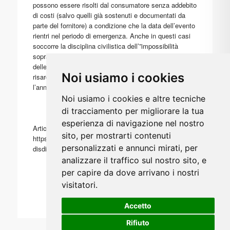
possono essere risolti dal consumatore senza addebito
di costi (salvo quelli già sostenuti e documentati da
parte del fornitore) a condizione che la data dell’evento
rientri nel periodo di emergenza. Anche in questi casi
soccorre la disciplina civilistica dell’”impossibilità
sopravvenuta” e il consumatore ha diritto al rimborso
delle somme versate (anticipi, caparre), ma non al
Noi usiamo i cookies
risarcimento di danni ulteriori non essendo
l’annullamento ascrivibile al fornitore
Noi usiamo i cookies e altre tecniche
di tracciamento per migliorare la tua
esperienza di navigazione nel nostro
Articolo originale su:
sito, per mostrarti contenuti
https://www.consumatori.it/articolo/coronavirus-come-
personalizzati e annunci mirati, per
disdire-viaggi-scuole-palestre
analizzare il traffico sul nostro sito, e
per capire da dove arrivano i nostri
visitatori.
Accetto
Rifiuto