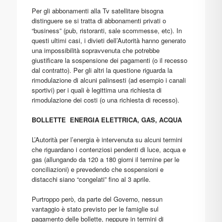
Per gli abbonamenti alla Tv satellitare bisogna
distinguere se si tratta di abbonamenti privati o
“business” (pub, ristoranti, sale scommesse, etc). In
questi ultimi casi, i divieti dell’Autorità hanno generato
una impossibilità sopravvenuta che potrebbe
giustificare la sospensione dei pagamenti (o il recesso
dal contratto). Per gli altri la questione riguarda la
rimodulazione di alcuni palinsesti (ad esempio i canali
sportivi) per i quali è legittima una richiesta di
rimodulazione dei costi (o una richiesta di recesso).
BOLLETTE ENERGIA ELETTRICA, GAS, ACQUA
L’Autorità per l’energia è intervenuta su alcuni termini
che riguardano i contenziosi pendenti di luce, acqua e
gas (allungando da 120 a 180 giorni il termine per le
conciliazioni) e prevedendo che sospensioni e
distacchi siano “congelati” fino al 3 aprile.
Purtroppo però, da parte del Governo, nessun
vantaggio è stato previsto per le famiglie sul
pagamento delle bollette, neppure in termini di