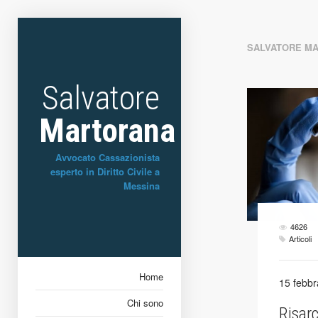
SALVATORE M
Salvatore
Martorana
Avvocato Cassazionista
esperto in Diritto Civile a
Messina
4626
Articoli
Home
15 febbr
Chi sono
Risar