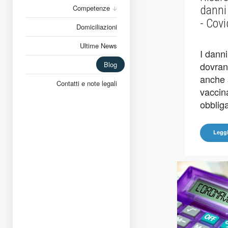
danni
Competenze
- Cov
Domiciliazioni
Ultime News
I dann
dovran
Blog
anche 
Contatti e note legali
vaccin
obbliga
Leggi