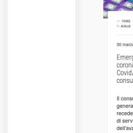
10462
Articoli
30 marz
Emer
corona
Covid/
cons
Il con
general
receder
di serv
dell'a