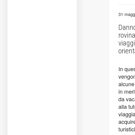
31 magg
Danno
rovina
viaggi
orien
In ques
vengon
alcune
in meri
da vac
alla tu
viaggi
acquire
turistic