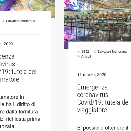
Salvatore Martorana
o, 2020
6952
Salvatore Martorana
genza
Articoli
virus -
19: tutela del
11 marzo, 2020
umatore
Emergenza
coronavirus -
sumatore in
Covid/19: tutela del
e ha il diritto di
viaggiatore
e dalla fornitura
izi richiesta prima
vanzata
E' possibile ottenere il