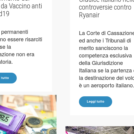
 da Vaccino anti
controversie contro
id19
Ryanair
i permanenti
La Corte di Cassazion
no essere risarciti
ed anche i Tribunali di
se la
merito sanciscono la
azione non era
competenza esclusiva
toria.
della Giurisdizione
Italiana se la partenza
la destinazione del vol
 tutto
è un aeroporto italiano
Leggi tutto