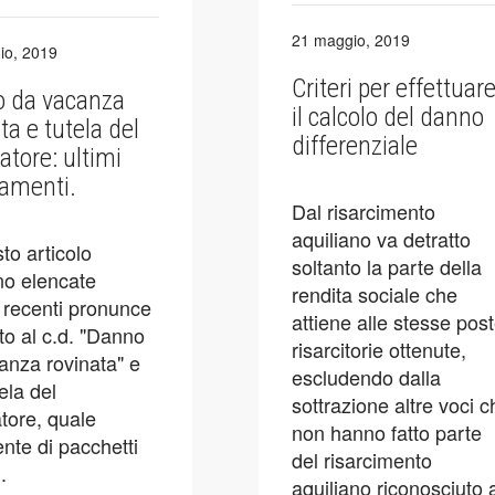
21 maggio, 2019
io, 2019
Criteri per effettuar
 da vacanza
il calcolo del danno
ta e tutela del
differenziale
atore: ultimi
tamenti.
Dal risarcimento
aquiliano va detratto
to articolo
soltanto la parte della
o elencate
rendita sociale che
 recenti pronunce
attiene alle stesse pos
to al c.d. "Danno
risarcitorie ottenute,
anza rovinata" e
escludendo dalla
tela del
sottrazione altre voci c
atore, quale
non hanno fatto parte
nte di pacchetti
del risarcimento
i.
aquiliano riconosciuto 